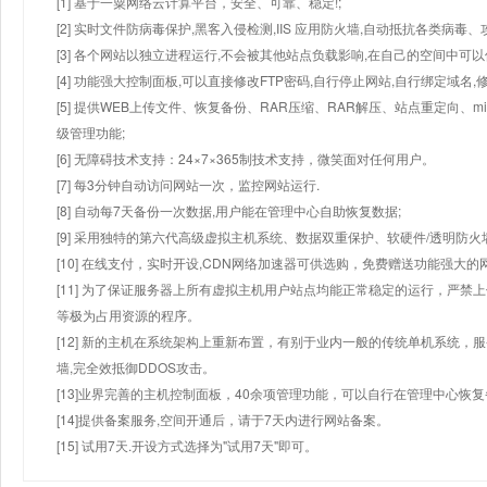
[1] 基于一粟网络云计算平台，安全、可靠、稳定!;
[2] 实时文件防病毒保护,黑客入侵检测,IIS 应用防火墙,自动抵抗各类病毒、
[3] 各个网站以独立进程运行,不会被其他站点负载影响,在自己的空间中可以使用
[4] 功能强大控制面板,可以直接修改FTP密码,自行停止网站,自行绑定域名,
[5] 提供WEB上传文件、恢复备份、RAR压缩、RAR解压、站点重定向
级管理功能;
[6] 无障碍技术支持：24×7×365制技术支持，微笑面对任何用户。
[7] 每3分钟自动访问网站一次，监控网站运行.
[8] 自动每7天备份一次数据,用户能在管理中心自助恢复数据;
[9] 采用独特的第六代高级虚拟主机系统、数据双重保护、软硬件/透明防火
[10] 在线支付，实时开设,CDN网络加速器可供选购，免费赠送功能强大
[11] 为了保证服务器上所有虚拟主机用户站点均能正常稳定的运行，严禁上
等极为占用资源的程序。
[12] 新的主机在系统架构上重新布置，有别于业内一般的传统单机系统，
墙,完全效抵御DDOS攻击。
[13]业界完善的主机控制面板，40余项管理功能，可以自行在管理中心恢
[14]提供备案服务,空间开通后，请于7天内进行网站备案。
[15] 试用7天.开设方式选择为"试用7天"即可。