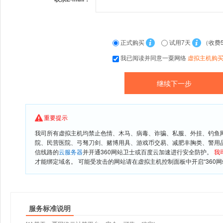
正式购买
试用7天
（收费
我已阅读并同意一粟网络
虚拟主机购
重要提示
我司所有虚拟主机均禁止色情、木马、病毒、诈骗、私服、外挂、钓鱼
院、民营医院、弓驽刀剑、赌博用具、游戏币交易、减肥丰胸类、警用
信线路的
云服务器
并开通360网站卫士或百度云加速进行安全防护。
我
才能绑定域名。 可能受攻击的网站请在虚拟主机控制面板中开启“360网
服务标准说明