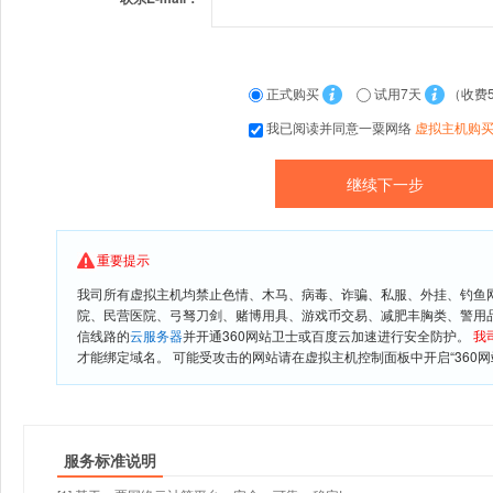
正式购买
试用7天
（收费
我已阅读并同意一粟网络
虚拟主机购
重要提示
我司所有虚拟主机均禁止色情、木马、病毒、诈骗、私服、外挂、钓鱼
院、民营医院、弓驽刀剑、赌博用具、游戏币交易、减肥丰胸类、警用
信线路的
云服务器
并开通360网站卫士或百度云加速进行安全防护。
我
才能绑定域名。 可能受攻击的网站请在虚拟主机控制面板中开启“360网
服务标准说明