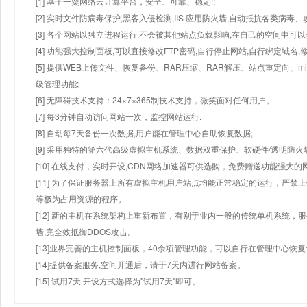
[1] 基于一粟网络云计算平台，安全、可靠、稳定!;
[2] 实时文件防病毒保护,黑客入侵检测,IIS 应用防火墙,自动抵抗各类病毒、
[3] 各个网站以独立进程运行,不会被其他站点负载影响,在自己的空间中可以使用
[4] 功能强大控制面板,可以直接修改FTP密码,自行停止网站,自行绑定域名,
[5] 提供WEB上传文件、恢复备份、RAR压缩、RAR解压、站点重定向
级管理功能;
[6] 无障碍技术支持：24×7×365制技术支持，微笑面对任何用户。
[7] 每3分钟自动访问网站一次，监控网站运行.
[8] 自动每7天备份一次数据,用户能在管理中心自助恢复数据;
[9] 采用独特的第六代高级虚拟主机系统、数据双重保护、软硬件/透明防火
[10] 在线支付，实时开设,CDN网络加速器可供选购，免费赠送功能强大
[11] 为了保证服务器上所有虚拟主机用户站点均能正常稳定的运行，严禁上
等极为占用资源的程序。
[12] 新的主机在系统架构上重新布置，有别于业内一般的传统单机系统，
墙,完全效抵御DDOS攻击。
[13]业界完善的主机控制面板，40余项管理功能，可以自行在管理中心恢
[14]提供备案服务,空间开通后，请于7天内进行网站备案。
[15] 试用7天.开设方式选择为"试用7天"即可。