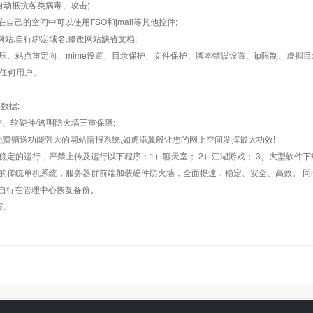
墙,自动抵抗各类病毒、攻击;
在自己的空间中可以使用FSO和jmail等其他控件;
止网站,自行绑定域名,修改网站缺省文档;
AR解压、站点重定向、mime设置、目录保护、文件保护、脚本错误设置、ip限制、虚拟
对任何用户。
数据;
护、软硬件/透明防火墙三重保障;
购，免费赠送功能强大的网站情报系统,如虎添翼般让您的网上空间发挥最大功效!
常稳定的运行，严禁上传及运行以下程序：1）聊天室； 2）江湖游戏； 3）大型软件下
般的传统单机系统，服务器群前端加装硬件防火墙，全面提速，稳定、安全、高效。 同时
以自行在管理中心恢复备份。
案。