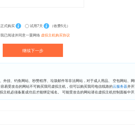
正式购买
试用7天
（收费5元）
我已阅读并同意一粟网络
虚拟主机购买协议
、外挂、钓鱼网站、秒赞程序、垃圾邮件等非法网站，对于成人用品、 空包网站、
险容易受攻击的网站不可购买我司虚拟主机，但可以购买我司电信线路的
云服务器
并开
拟主机必须备案成功后才能绑定域名。 可能受攻击的网站请在虚拟主机控制面板中开启“