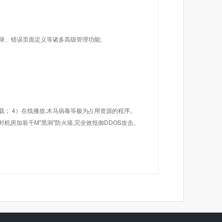
目录、错误页面定义等诸多高级管理功能;
载； 4）在线播放,木马病毒等极为占用资源的程序。
机房加装千M"黑洞"防火墙,完全效抵御DDOS攻击。