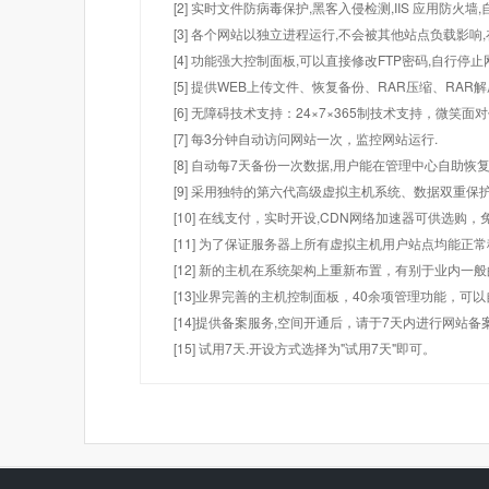
[2] 实时文件防病毒保护,黑客入侵检测,IIS 应用防火
[3] 各个网站以独立进程运行,不会被其他站点负载影响,
[4] 功能强大控制面板,可以直接修改FTP密码,自行停
[5] 提供WEB上传文件、恢复备份、RAR压缩、R
[6] 无障碍技术支持：24×7×365制技术支持，微笑面
[7] 每3分钟自动访问网站一次，监控网站运行.
[8] 自动每7天备份一次数据,用户能在管理中心自助恢复
[9] 采用独特的第六代高级虚拟主机系统、数据双重保
[10] 在线支付，实时开设,CDN网络加速器可供选
[11] 为了保证服务器上所有虚拟主机用户站点均能正
[12] 新的主机在系统架构上重新布置，有别于业内一
[13]业界完善的主机控制面板，40余项管理功能，可
[14]提供备案服务,空间开通后，请于7天内进行网站备
[15] 试用7天.开设方式选择为"试用7天"即可。