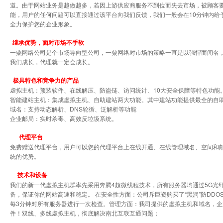
道。由于网站业务是越做越多，若因上游供应商服务不到位而失去市场，被顾客
能，用户的任何问题可以直接通过该平台向我们反馈，我们一般会在10分钟内给
全力保护您的企业形象。
继承优势，面对市场不手软
一粟网络公司是个市场导向型公司，一粟网络对市场的策略一直是以强悍而闻名
我们成长，代理就一定会成长。
极具特色和竞争力的产品
虚拟主机：预装软件、在线解压、防盗链、访问统计、10大安全保障等特色功能
智能建站主机：集成虚拟主机、自助建站两大功能。其中建站功能提供最全的自助
域名：支持动态解析、DNS轮循、泛解析等功能
企业邮局：实时杀毒、高效反垃圾系统。
代理平台
免费赠送代理平台，用户可以您的代理平台上在线开通、在线管理域名、空间和
统的优势。
技术和设备
我们的新一代虚拟主机群率先采用奔腾4超微线程技术，所有服务器均通过5G光纤直
备，保证你的网站高速和稳定。 在安全性方面：公司斥巨资购买了“黑洞”防DD
每3分钟对所有服务器进行一次检查。管理方面：我司提供的虚拟主机和域名，企
件！双线、多线虚拟主机，彻底解决南北互联互通问题；