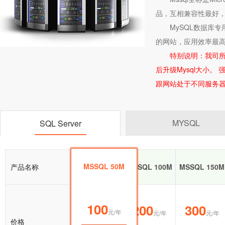
品，互相兼容性最好，As
MySQL数据库
的网站，应用效率最
特别说明：我司
后升级Mysql大小
跟网站处于不同服务
MYSQL
SQL Server
MSSQL 50M
产品名称
MSSQL 50M
MSSQL 100M
MSSQL 150M
100
100
200
300
元/年
元/年
元/年
元/年
价格